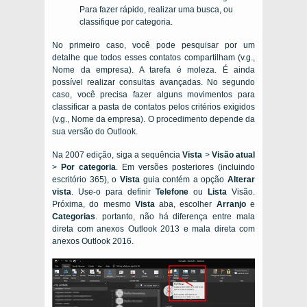
Para fazer rápido, realizar uma busca, ou
classifique por categoria.
No primeiro caso, você pode pesquisar por um
detalhe que todos esses contatos compartilham (v.g.,
Nome da empresa). A tarefa é moleza. É ainda
possível realizar consultas avançadas. No segundo
caso, você precisa fazer alguns movimentos para
classificar a pasta de contatos pelos critérios exigidos
(v.g., Nome da empresa). O procedimento depende da
sua versão do Outlook.
Na 2007 edição, siga a sequência
Vista
>
Visão atual
>
Por categoria
. Em versões posteriores (incluindo
escritório 365), o
Vista
guia contém a opção
Alterar
vista
. Use-o para definir
Telefone
ou
Lista
Visão.
Próxima, do mesmo
Vista
aba, escolher
Arranjo
e
Categorias
. portanto, não há diferença entre mala
direta com anexos Outlook 2013 e mala direta com
anexos Outlook 2016.