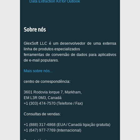
Data Extraction Kit for Outlook
Sobre nós
GlexSoft LLC é um desenvolvedor de uma extensa
linha de produtos especializados
ferramentas de conversão de dados para aplicativos
de e-mail populares.
Mais sobre nós...
centro de correspondência:
3601 Rodovia Iorque 7, Markham,
EM L3R 0M3, Canadá
+1 (303) 474-7570 (Telefone / Fax)
Consultas de vendas:
+1 (888) 317-4868 (EUA / Canadá ligação gratuita)
+1 (647) 977-7769 (Internacional)