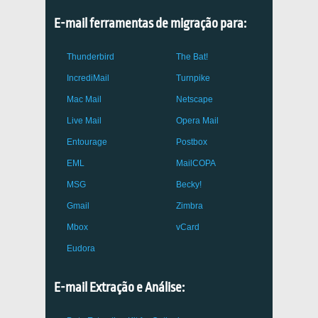
E-mail ferramentas de migração para:
Thunderbird
The Bat!
IncrediMail
Turnpike
Mac Mail
Netscape
Live Mail
Opera Mail
Entourage
Postbox
EML
MailCOPA
MSG
Becky!
Gmail
Zimbra
Mbox
vCard
Eudora
E-mail Extração e Análise: