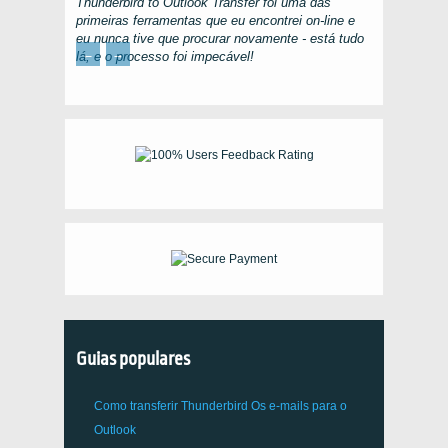
Thunderbird to Outlook Transfer
foi uma das
primeiras ferramentas que eu encontrei on-line e
eu nunca tive que procurar novamente - está tudo
←
→
lá, e o processo foi impecável!
Guias populares
Como transferir
Thunderbird
Os e-mails para o
Outlook