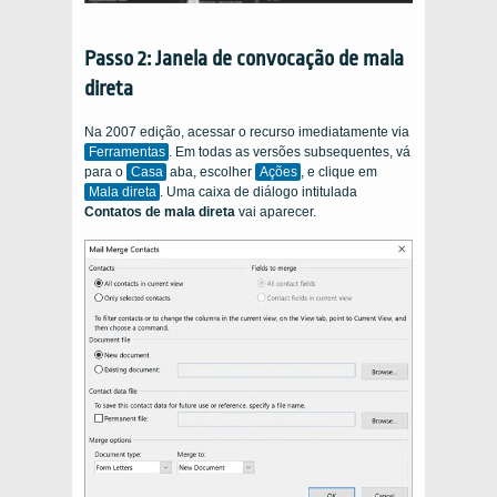
Passo 2: Janela de convocação de mala
direta
Na 2007 edição, acessar o recurso imediatamente via
Ferramentas
. Em todas as versões subsequentes, vá
para o
Casa
aba, escolher
Ações
, e clique em
Mala direta
. Uma caixa de diálogo intitulada
Contatos de mala direta
vai aparecer.