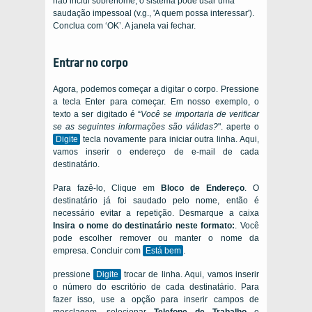
não inclui sobrenome, o sistema pode usar uma
saudação impessoal (v.g., 'A quem possa interessar').
Conclua com ‘OK’. A janela vai fechar.
Entrar no corpo
Agora, podemos começar a digitar o corpo. Pressione
a tecla Enter para começar. Em nosso exemplo, o
texto a ser digitado é “
Você se importaria de verificar
se as seguintes informações são válidas?
". aperte o
Digite
tecla novamente para iniciar outra linha. Aqui,
vamos inserir o endereço de e-mail de cada
destinatário.
Para fazê-lo, Clique em
Bloco de Endereço
. O
destinatário já foi saudado pelo nome, então é
necessário evitar a repetição. Desmarque a caixa
Insira o nome do destinatário neste formato:
. Você
pode escolher remover ou manter o nome da
empresa. Concluir com
Está bem
.
pressione
Digite
trocar de linha. Aqui, vamos inserir
o número do escritório de cada destinatário. Para
fazer isso, use a opção para inserir campos de
mesclagem. selecionar
Telefone de Trabalho
e