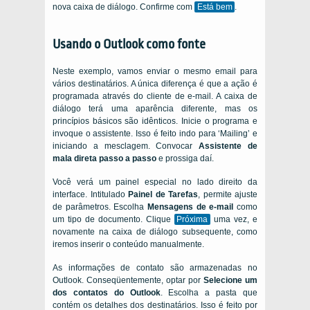
nova caixa de diálogo. Confirme com
Está bem
.
Usando o Outlook como fonte
Neste exemplo, vamos enviar o mesmo email para
vários destinatários. A única diferença é que a ação é
programada através do cliente de e-mail. A caixa de
diálogo terá uma aparência diferente, mas os
princípios básicos são idênticos. Inicie o programa e
invoque o assistente. Isso é feito indo para ‘Mailing’ e
iniciando a mesclagem. Convocar
Assistente de
mala direta passo a passo
e prossiga daí.
Você verá um painel especial no lado direito da
interface. Intitulado
Painel de Tarefas
, permite ajuste
de parâmetros. Escolha
Mensagens de e-mail
como
um tipo de documento. Clique
Próxima
uma vez, e
novamente na caixa de diálogo subsequente, como
iremos inserir o conteúdo manualmente.
As informações de contato são armazenadas no
Outlook. Conseqüentemente, optar por
Selecione um
dos contatos do Outlook
. Escolha a pasta que
contém os detalhes dos destinatários. Isso é feito por