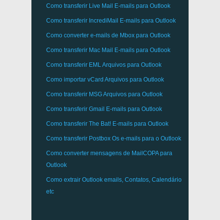
Como transferir
Live Mail
E-mails para
Outlook
Como transferir
IncrediMail
E-mails para
Outlook
Como converter e-mails de
Mbox
para
Outlook
Como transferir
Mac Mail
E-mails para
Outlook
Como transferir
EML
Arquivos para
Outlook
Como importar
vCard
Arquivos para
Outlook
Como transferir
MSG
Arquivos para
Outlook
Como transferir
Gmail
E-mails para
Outlook
Como transferir
The Bat!
E-mails para
Outlook
Como transferir
Postbox
Os e-mails para o Outlook
Como converter mensagens de
MailCOPA
para
Outlook
Como extrair
Outlook
emails, Contatos, Calendário
etc